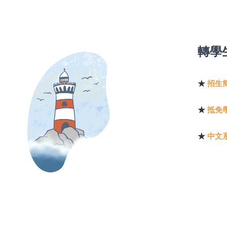
轉學
★
招生
★
抵免
★
中文