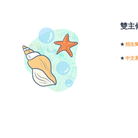
雙主
★
招生
★
中文