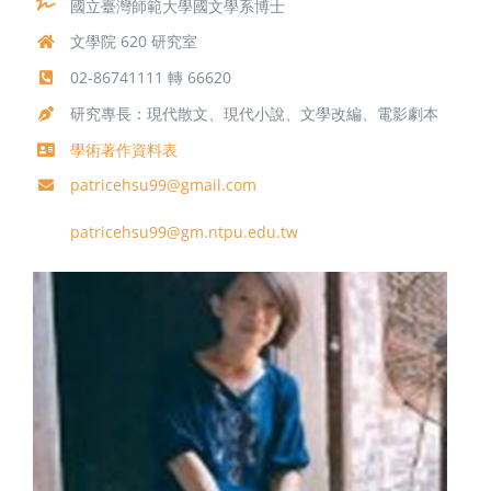
國立臺灣師範大學國文學系博士
文學院 620 研究室
02-86741111 轉 66620
研究專長：現代散文、現代小說、文學改編、電影劇本
學術著作資料表
patricehsu99@gmail.com
patricehsu99@gm.ntpu.edu.tw