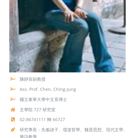
陳靜容副教授
Ass. Prof. Chen, Ching-Jung
國立東華大學中文系博士
文學院 727 研究室
02-86741111 轉 66727
研究專長：先秦諸子、儒道哲學、魏晉思想、現代文學、
華語教學