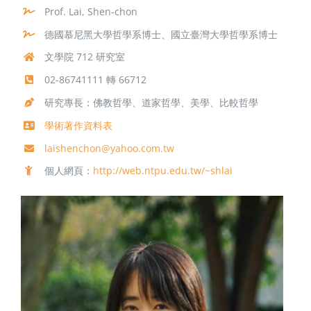
Prof. Lai, Shen-chon
德國慕尼黑大學哲學系博士、國立臺灣大學哲學系博士
文學院 712 研究室
02-86741111 轉 66712
研究專長：佛教哲學、道家哲學、美學、比較哲學
學術著作資料表
laishenchon@yahoo.com.tw
個人網頁：
http://web.ntpu.edu.tw/~shlai