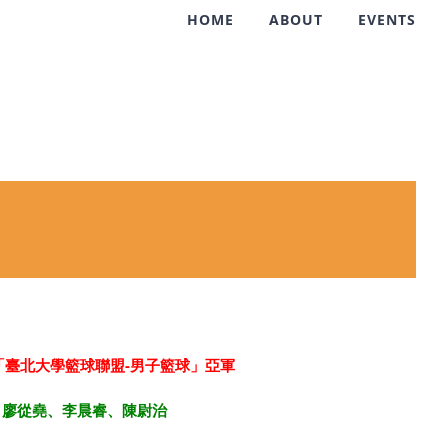
HOME
ABOUT
EVENTS
26「臺北大學籃球聯盟-男子籃球」亞軍
、廖從堯
、李晨睿
、陳尉治