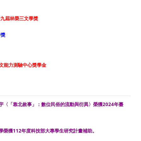
第十九屆林榮三文學獎
詩獎
中文能力測驗中心獎學金
宇
〈
「靠北敘事」：數位民俗的流動與衍異
〉
榮獲2024年臺
彥華同學榮獲112年度科技部大專學生研究計畫補助。