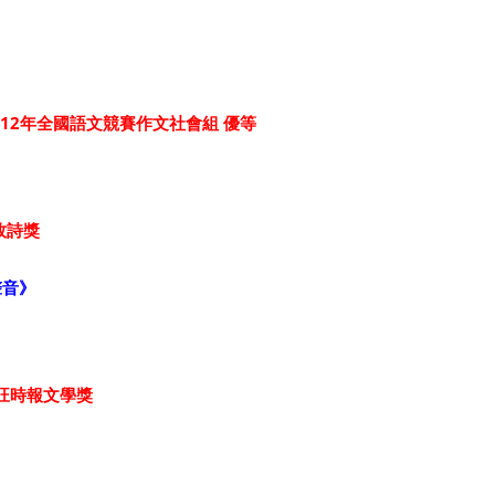
12年全國語文競賽作文社會組 優等
牧詩獎
聲音》
旺旺時報文學獎