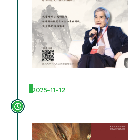
2025-11-12
林盈翔副教授演講-帝君成聖：
關羽傳說及其信仰