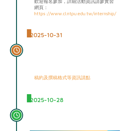
歡迎報名參加，詳細活動資訊請參實習
網頁：
https://www.cl.ntpu.edu.tw/internship/
2025-10-31
《臺北大學中文學報》第39期
延長徵稿至11/10歡迎賜稿以光
篇幅
稿約及撰稿格式等資訊請點
2025-10-28
釋惠敏法師：身心調和的寓言
故事