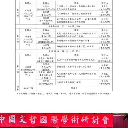
主持人：許珮馨老師； 評審委員：羅位育老師、吳鈞堯老師、郝譽