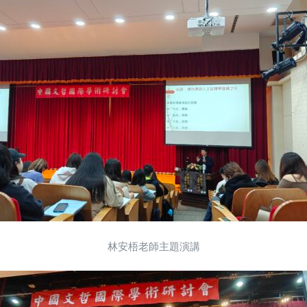
主持人：趙雪君老師； 評審委員：徐國能老師、林文義老師、鍾文