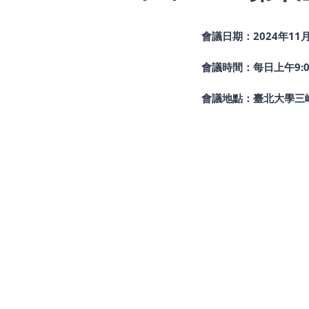
本屆文學獎由李柏翰老
新詩組