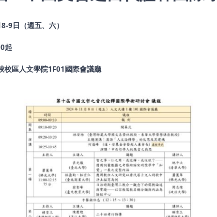
師籌辦。因受疫情影響，改以閉門會議進行
主持人：李柏翰老師； 評審委員：陳義芝老師、楊佳嫻老師、唐